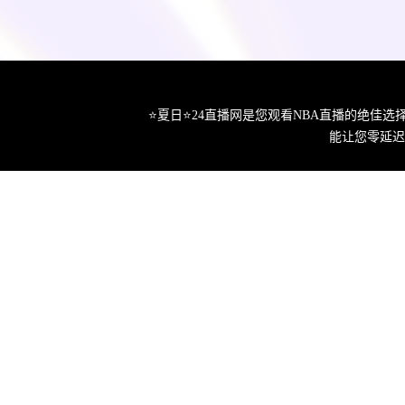
⭐️夏日⭐24直播网是您观看NBA直播的绝
能让您零延迟