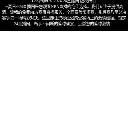
Copyright © 2024 24直播网 版权所有
⭐️夏日⭐24直播网是您观看NBA直播的绝佳选择。我们专注于提供高
清、流畅的免费NBA赛事直播服务，全面覆盖常规赛、季后赛乃至总决
赛等每一场精彩对决。这里能让您零延迟感受赛场上的激情碰撞。锁定
24直播网，畅享不间断的篮球盛宴，点燃您的篮球激情！