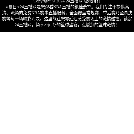
Copyright © 2024 24直播网 版权所有
⭐️夏日⭐24直播网是您观看NBA直播的绝佳选择。我们专注于提供高
清、流畅的免费NBA赛事直播服务，全面覆盖常规赛、季后赛乃至总决
赛等每一场精彩对决。这里能让您零延迟感受赛场上的激情碰撞。锁定
24直播网，畅享不间断的篮球盛宴，点燃您的篮球激情！