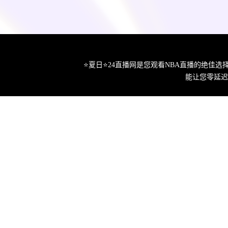
⭐️夏日⭐24直播网是您观看NBA直播的绝
能让您零延迟