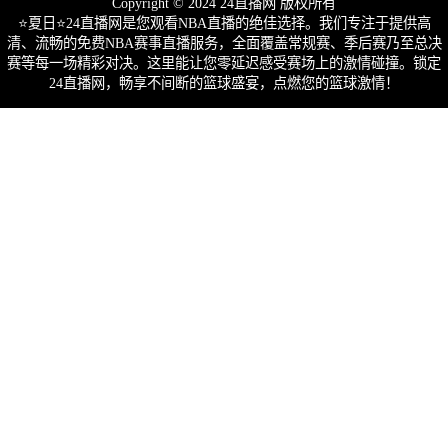
Copyright © 2024 24直播网 版权所有
⭐️夏日⭐24直播网是您观看NBA直播的绝佳选择。我们专注于提供高
清、流畅的免费NBA赛事直播服务，全面覆盖常规赛、季后赛乃至总决
赛等每一场精彩对决。这里能让您零延迟感受赛场上的激情碰撞。锁定
24直播网，畅享不间断的篮球盛宴，点燃您的篮球激情！