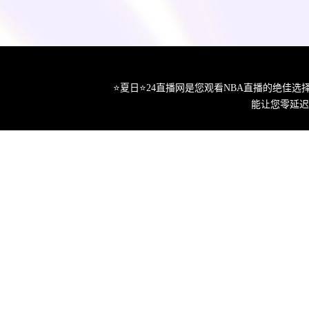
⭐️夏日⭐24直播网是您观看NBA直播的绝
能让您零延迟