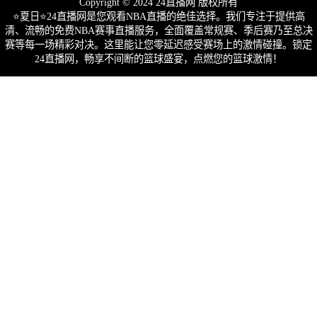
Copyright © 2024 24直播网 版权所有
⭐️夏日⭐24直播网是您观看NBA直播的绝佳选择。我们专注于提供高
清、流畅的免费NBA赛事直播服务，全面覆盖常规赛、季后赛乃至总决
赛等每一场精彩对决。这里能让您零延迟感受赛场上的激情碰撞。锁定
24直播网，畅享不间断的篮球盛宴，点燃您的篮球激情！