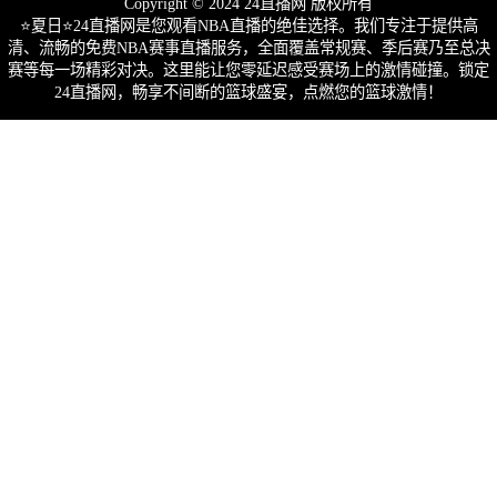
Copyright © 2024 24直播网 版权所有
⭐️夏日⭐24直播网是您观看NBA直播的绝佳选择。我们专注于提供高
清、流畅的免费NBA赛事直播服务，全面覆盖常规赛、季后赛乃至总决
赛等每一场精彩对决。这里能让您零延迟感受赛场上的激情碰撞。锁定
24直播网，畅享不间断的篮球盛宴，点燃您的篮球激情！