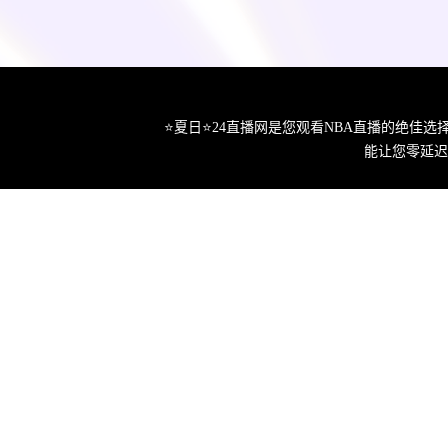
⭐️夏日⭐24直播网是您观看NBA直播的绝
能让您零延迟