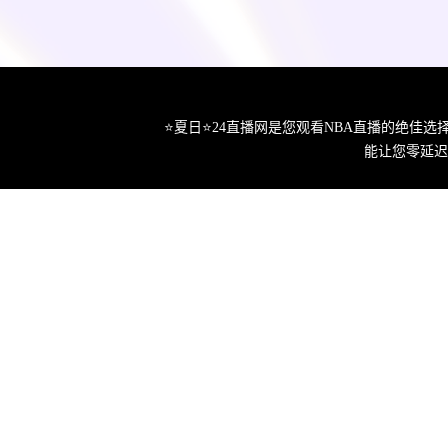
⭐️夏日⭐24直播网是您观看NBA直播的绝
能让您零延迟