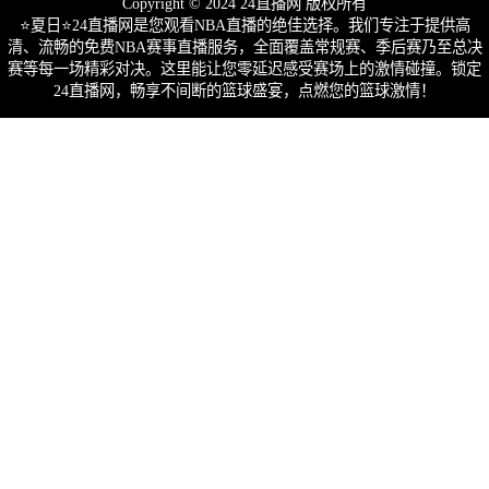
Copyright © 2024 24直播网 版权所有
⭐️夏日⭐24直播网是您观看NBA直播的绝佳选择。我们专注于提供高
清、流畅的免费NBA赛事直播服务，全面覆盖常规赛、季后赛乃至总决
赛等每一场精彩对决。这里能让您零延迟感受赛场上的激情碰撞。锁定
24直播网，畅享不间断的篮球盛宴，点燃您的篮球激情！