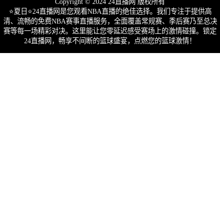
Copyright © 2024 24直播网 版权所有
⭐️夏日⭐24直播网是您观看NBA直播的绝佳选择。我们专注于提供高
清、流畅的免费NBA赛事直播服务，全面覆盖常规赛、季后赛乃至总决
赛等每一场精彩对决。这里能让您零延迟感受赛场上的激情碰撞。锁定
24直播网，畅享不间断的篮球盛宴，点燃您的篮球激情！