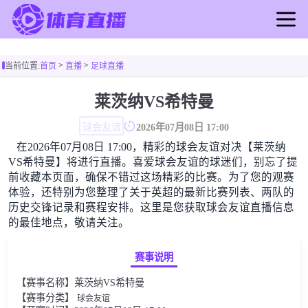
首页
>
>
当前位置:
首页
直播
足球直播
足球直播
篮球直播
莱茨纳VS希特曼
足球录像
球会友谊
2026年07月08日 17:00
篮球录像
在2026年07月08日 17:00，精彩的球会友谊对决【莱茨纳
足球新闻
VS希特曼】将进行直播。喜爱球会友谊的球迷们，别忘了提
篮球新闻
前收藏本页面，确保不错过这场精彩的比赛。为了您的观赛
体验，还特别为您整理了关于英超的最新比赛列表、两队的
历史交锋记录和赛程安排。这里是您获取球会友谊直播信息
的最佳地点，敬请关注。
赛事说明
【赛事名称】莱茨纳VS希特曼
【赛事分类】
球会友谊