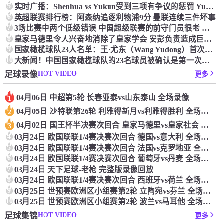
5
实时广播：Shenhua vs Yukun受到三项有争议的惩罚 Yukun将向中国足球联合会提出投诉
6
英超联赛排行榜：阿森纳追逐利物浦9分 曼联连续三件坏事
7
3场比赛中两个低级错误 中国超级联赛的前守门员很老 是时候让位了 最好的继任者出现
8
皇家马德里令人兴奋地消除了皇家学会 安彭负责造成巨大的灾难！
9
国家橄榄球队23人名单：王·尤东（Wang Yudong）首次被选为第11名 塞吉尼奥（Serginho）在名单上
10
大新闻！中国国家橄榄球队的23名球员被确认是第一次进入阵容
HOT VIDEO
足球录像
更多
04月06日 中超第5轮 长春亚泰vs山东泰山 全场录像
1
04月05日 沙特联第26轮 利雅得新月vs利雅得胜利 全场录像
2
04月02日 国王杯半决赛次回合 皇家马德里vs皇家社会 全场录像
3
4
03月24日 欧国联联1/4赛决赛次回合 德国vs意大利 全场录像回放
5
03月24日 欧国联联1/4赛决赛次回合 法国vs克罗地亚 全场录像回放
6
03月24日 欧国联联1/4赛决赛次回合 葡萄牙vs丹麦 全场录像回放
7
03月24日 天下足球-老枪 完整版录像回放
8
03月24日 欧国联联1/4赛决赛次回合 西班牙vs荷兰 全场录像回放
9
03月25日 世预赛欧洲区小组赛第2轮 立陶宛vs芬兰 全场录像回放
10
03月25日 世预赛欧洲区小组赛第2轮 波兰vs马耳他 全场录像回放
HOT VIDEO
足球集锦
更多