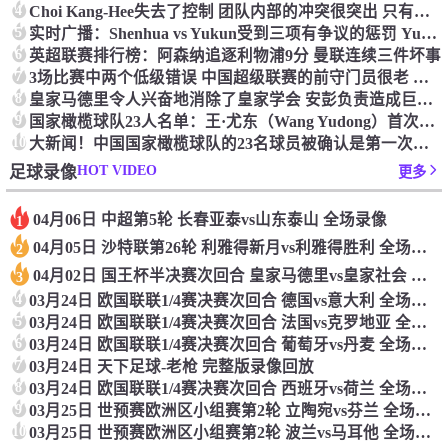
4
Choi Kang-Hee失去了控制 团队内部的冲突很突出 只有一个人可以从水火中拯救崔孔
5
实时广播：Shenhua vs Yukun受到三项有争议的惩罚 Yukun将向中国足球联合会提出投诉
6
英超联赛排行榜：阿森纳追逐利物浦9分 曼联连续三件坏事
7
3场比赛中两个低级错误 中国超级联赛的前守门员很老 是时候让位了 最好的继任者出现
8
皇家马德里令人兴奋地消除了皇家学会 安彭负责造成巨大的灾难！
9
国家橄榄球队23人名单：王·尤东（Wang Yudong）首次被选为第11名 塞吉尼奥（Serginho）在名单上
10
大新闻！中国国家橄榄球队的23名球员被确认是第一次进入阵容
HOT VIDEO
足球录像
更多
04月06日 中超第5轮 长春亚泰vs山东泰山 全场录像
1
04月05日 沙特联第26轮 利雅得新月vs利雅得胜利 全场录像
2
04月02日 国王杯半决赛次回合 皇家马德里vs皇家社会 全场录像
3
4
03月24日 欧国联联1/4赛决赛次回合 德国vs意大利 全场录像回放
5
03月24日 欧国联联1/4赛决赛次回合 法国vs克罗地亚 全场录像回放
6
03月24日 欧国联联1/4赛决赛次回合 葡萄牙vs丹麦 全场录像回放
7
03月24日 天下足球-老枪 完整版录像回放
8
03月24日 欧国联联1/4赛决赛次回合 西班牙vs荷兰 全场录像回放
9
03月25日 世预赛欧洲区小组赛第2轮 立陶宛vs芬兰 全场录像回放
10
03月25日 世预赛欧洲区小组赛第2轮 波兰vs马耳他 全场录像回放