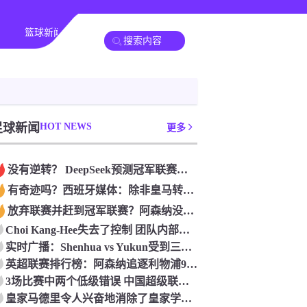
篮球新闻
足球新闻
HOT NEWS
更多
没有逆转？ DeepSeek预测冠军联赛的第二回合：4支球队在第一回合中获胜 枪手输了
有奇迹吗？西班牙媒体：除非皇马转过身赢得西甲或欧洲冠军
放弃联赛并赶到冠军联赛？阿森纳没有希望赢得英超杯 赢得欧洲冠军的可能性
Choi Kang-Hee失去了控制 团队内部的冲突很突出 只有一个人可以从水火中拯救崔孔
实时广播：Shenhua vs Yukun受到三项有争议的惩罚 Yukun将向中国足球联合会提出投诉
英超联赛排行榜：阿森纳追逐利物浦9分 曼联连续三件坏事
3场比赛中两个低级错误 中国超级联赛的前守门员很老 是时候让位了 最好的继任者出现
皇家马德里令人兴奋地消除了皇家学会 安彭负责造成巨大的灾难！