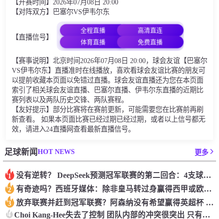
【开赛时间】2026年07月08日 20:00
【对阵双方】巴塞尔VS伊韦尔东
全程直播
高清直连
【直播信号】
体育直播
免费直播
【赛事说明】北京时间2026年07月08日 20:00，球会友谊【巴塞尔
VS伊韦尔东】直播准时在线播放，喜欢看球会友谊比赛的朋友可
以提前收藏本页面以免错过直播。球会友谊直播还为您在本页面
索引了相关球会友谊直播、巴塞尔直播、伊韦尔东直播的近期比
赛列表以及两队历史交锋、两队赛程。
【友好提示】部分比赛将在赛前更新，可能需要您在比赛前再刷
新查看。 如果本页面比赛已经过期已经过期，或者以上信号都无
效，请进入24直播网查看最新直播信号。
HOT NEWS
足球新闻
更多
没有逆转？ DeepSeek预测冠军联赛的第二回合：4支球队在第一回合中获胜 枪手输了
1
有奇迹吗？西班牙媒体：除非皇马转过身赢得西甲或欧洲冠军
2
放弃联赛并赶到冠军联赛？阿森纳没有希望赢得英超杯 赢得欧洲冠军的可能性
3
4
Choi Kang-Hee失去了控制 团队内部的冲突很突出 只有一个人可以从水火中拯救崔孔