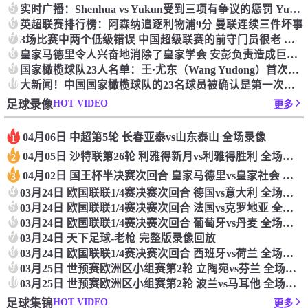
5
实时广播：Shenhua vs Yukun受到三项有争议的惩罚 Yukun将向中国足球联合会提出投诉
6
英超联赛排行榜：阿森纳追逐利物浦9分 曼联连续三件坏事
7
3场比赛中两个低级错误 中国超级联赛的前守门员很老 是时候让位了 最好的继任者出现
8
皇家马德里令人兴奋地消除了皇家学会 安彭负责造成巨大的灾难！
9
国家橄榄球队23人名单：王·尤东（Wang Yudong）首次被选为第11名 塞吉尼奥（Serginho）在名单上
10
大新闻！中国国家橄榄球队的23名球员被确认是第一次进入阵容
HOT VIDEO
足球录像
更多
04月06日 中超第5轮 长春亚泰vs山东泰山 全场录像
1
04月05日 沙特联第26轮 利雅得新月vs利雅得胜利 全场录像
2
04月02日 国王杯半决赛次回合 皇家马德里vs皇家社会 全场录像
3
4
03月24日 欧国联联1/4赛决赛次回合 德国vs意大利 全场录像回放
5
03月24日 欧国联联1/4赛决赛次回合 法国vs克罗地亚 全场录像回放
6
03月24日 欧国联联1/4赛决赛次回合 葡萄牙vs丹麦 全场录像回放
7
03月24日 天下足球-老枪 完整版录像回放
8
03月24日 欧国联联1/4赛决赛次回合 西班牙vs荷兰 全场录像回放
9
03月25日 世预赛欧洲区小组赛第2轮 立陶宛vs芬兰 全场录像回放
10
03月25日 世预赛欧洲区小组赛第2轮 波兰vs马耳他 全场录像回放
HOT VIDEO
足球集锦
更多