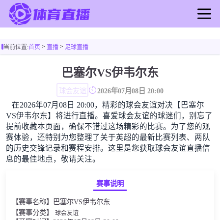
首页
>
>
当前位置:
首页
直播
足球直播
足球直播
篮球直播
巴塞尔VS伊韦尔东
足球录像
球会友谊
2026年07月08日 20:00
篮球录像
在2026年07月08日 20:00，精彩的球会友谊对决【巴塞尔
足球新闻
VS伊韦尔东】将进行直播。喜爱球会友谊的球迷们，别忘了
篮球新闻
提前收藏本页面，确保不错过这场精彩的比赛。为了您的观
赛体验，还特别为您整理了关于英超的最新比赛列表、两队
的历史交锋记录和赛程安排。这里是您获取球会友谊直播信
息的最佳地点，敬请关注。
赛事说明
【赛事名称】巴塞尔VS伊韦尔东
【赛事分类】
球会友谊