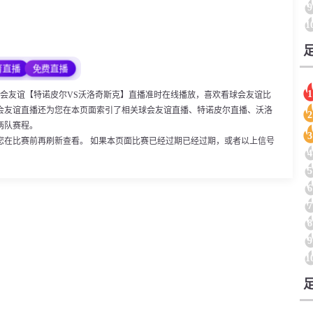
9
1
育直播
免费直播
1
:00，球会友谊【特诺皮尔VS沃洛奇斯克】直播准时在线播放，喜欢看球会友谊比
会友谊直播还为您在本页面索引了相关球会友谊直播、特诺皮尔直播、沃洛
2
两队赛程。
3
您在比赛前再刷新查看。 如果本页面比赛已经过期已经过期，或者以上信号
4
5
6
7
8
9
1