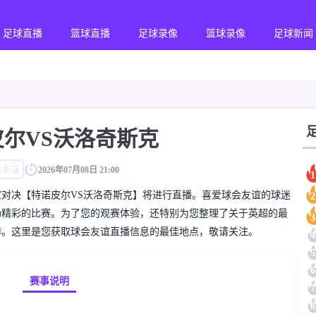
足球直播
篮球直播
足球录像
篮球录像
足球新闻
皮尔VS沃洛奇斯克
会友谊
2026年07月08日 21:00
1
的球会友谊对决【特诺皮尔VS沃洛奇斯克】将进行直播。喜爱球会友谊的球迷
2
场精彩的比赛。为了您的观赛体验，还特别为您整理了关于英超的最
3
排。这里是您获取球会友谊直播信息的最佳地点，敬请关注。
4
5
6
赛事说明
7
8