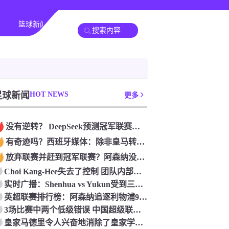
篮球新闻
足球新闻
HOT NEWS
更多
没有逆转？ DeepSeek预测冠军联赛的第二回合：4支球队在第一回合中获胜 枪手输了
有奇迹吗？西班牙媒体：除非皇马转过身赢得西甲或欧洲冠军
放弃联赛并赶到冠军联赛？阿森纳没有希望赢得英超杯 赢得欧洲冠军的可能性
Choi Kang-Hee失去了控制 团队内部的冲突很突出 只有一个人可以从水火中拯救崔孔
实时广播：Shenhua vs Yukun受到三项有争议的惩罚 Yukun将向中国足球联合会提出投诉
英超联赛排行榜：阿森纳追逐利物浦9分 曼联连续三件坏事
3场比赛中两个低级错误 中国超级联赛的前守门员很老 是时候让位了 最好的继任者出现
皇家马德里令人兴奋地消除了皇家学会 安彭负责造成巨大的灾难！