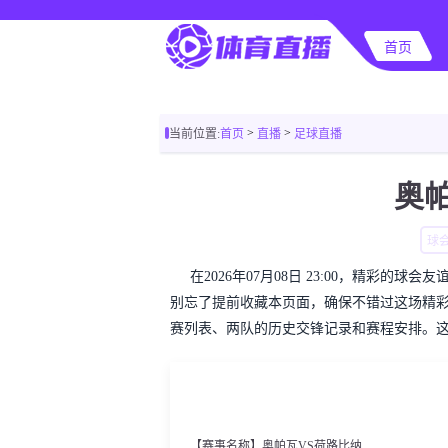
首页
>
>
当前位置:
首页
直播
足球直播
奥
球
在2026年07月08日 23:00，精彩
别忘了提前收藏本页面，确保不错过这场精
赛列表、两队的历史交锋记录和赛程安排。
【赛事名称】奥帕瓦VS荷路比纳