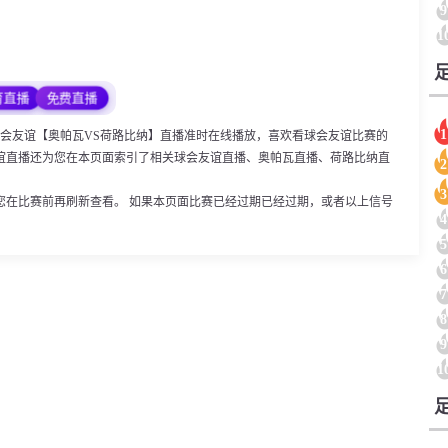
9
1
育直播
免费直播
1
:00，球会友谊【奥帕瓦VS荷路比纳】直播准时在线播放，喜欢看球会友谊比赛的
谊直播还为您在本页面索引了相关球会友谊直播、奥帕瓦直播、荷路比纳直
2
。
3
您在比赛前再刷新查看。 如果本页面比赛已经过期已经过期，或者以上信号
4
5
6
7
8
9
1