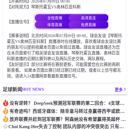
【开赛时间】2026年07月09日 00:00
【对阵双方】琴斯托霍瓦VS奥林匹亚科斯
全程直播
高清直连
【直播信号】
体育直播
免费直播
【赛事说明】北京时间2026年07月09日 00:00，球会友谊【琴斯托
霍瓦VS奥林匹亚科斯】直播准时在线播放，喜欢看球会友谊比赛
的朋友可以提前收藏本页面以免错过直播。球会友谊直播还为您
在本页面索引了相关球会友谊直播、琴斯托霍瓦直播、奥林匹亚
科斯直播的近期比赛列表以及两队历史交锋、两队赛程。
【友好提示】部分比赛将在赛前更新，可能需要您在比赛前再刷
新查看。 如果本页面比赛已经过期已经过期，或者以上信号都无
效，请进入24直播网查看最新直播信号。
HOT NEWS
足球新闻
更多
没有逆转？ DeepSeek预测冠军联赛的第二回合：4支球队在第一回合中获胜 枪手输了
1
有奇迹吗？西班牙媒体：除非皇马转过身赢得西甲或欧洲冠军
2
放弃联赛并赶到冠军联赛？阿森纳没有希望赢得英超杯 赢得欧洲冠军的可能性
3
4
Choi Kang-Hee失去了控制 团队内部的冲突很突出 只有一个人可以从水火中拯救崔孔