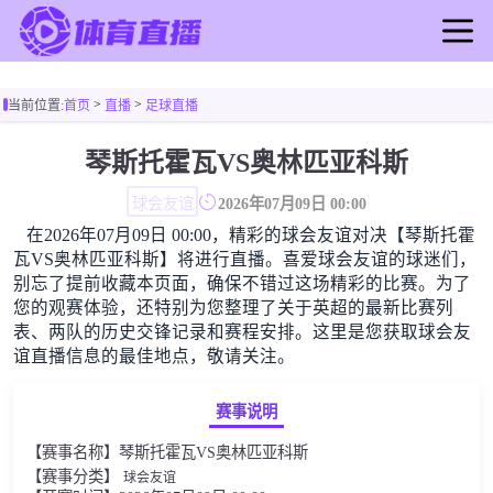
首页
>
>
当前位置:
首页
直播
足球直播
足球直播
篮球直播
琴斯托霍瓦VS奥林匹亚科斯
足球录像
球会友谊
2026年07月09日 00:00
篮球录像
在2026年07月09日 00:00，精彩的球会友谊对决【琴斯托霍
足球新闻
瓦VS奥林匹亚科斯】将进行直播。喜爱球会友谊的球迷们，
篮球新闻
别忘了提前收藏本页面，确保不错过这场精彩的比赛。为了
您的观赛体验，还特别为您整理了关于英超的最新比赛列
表、两队的历史交锋记录和赛程安排。这里是您获取球会友
谊直播信息的最佳地点，敬请关注。
赛事说明
【赛事名称】琴斯托霍瓦VS奥林匹亚科斯
【赛事分类】
球会友谊