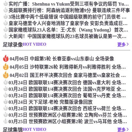
5
实时广播：Shenhua vs Yukun受到三项有争议的惩罚 Yukun将向中国足球联合会提出投诉
6
英超联赛排行榜：阿森纳追逐利物浦9分 曼联连续三件坏事
7
3场比赛中两个低级错误 中国超级联赛的前守门员很老 是时候让位了 最好的继任者出现
8
皇家马德里令人兴奋地消除了皇家学会 安彭负责造成巨大的灾难！
9
国家橄榄球队23人名单：王·尤东（Wang Yudong）首次被选为第11名 塞吉尼奥（Serginho）在名单上
10
大新闻！中国国家橄榄球队的23名球员被确认是第一次进入阵容
HOT VIDEO
足球录像
更多
04月06日 中超第5轮 长春亚泰vs山东泰山 全场录像
1
04月05日 沙特联第26轮 利雅得新月vs利雅得胜利 全场录像
2
04月02日 国王杯半决赛次回合 皇家马德里vs皇家社会 全场录像
3
4
03月24日 欧国联联1/4赛决赛次回合 德国vs意大利 全场录像回放
5
03月24日 欧国联联1/4赛决赛次回合 法国vs克罗地亚 全场录像回放
6
03月24日 欧国联联1/4赛决赛次回合 葡萄牙vs丹麦 全场录像回放
7
03月24日 天下足球-老枪 完整版录像回放
8
03月24日 欧国联联1/4赛决赛次回合 西班牙vs荷兰 全场录像回放
9
03月25日 世预赛欧洲区小组赛第2轮 立陶宛vs芬兰 全场录像回放
10
03月25日 世预赛欧洲区小组赛第2轮 波兰vs马耳他 全场录像回放
HOT VIDEO
足球集锦
更多