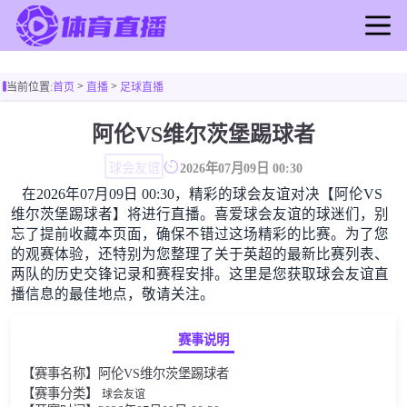
首页
>
>
当前位置:
首页
直播
足球直播
足球直播
篮球直播
阿伦VS维尔茨堡踢球者
足球录像
球会友谊
2026年07月09日 00:30
篮球录像
在2026年07月09日 00:30，精彩的球会友谊对决【阿伦VS
足球新闻
维尔茨堡踢球者】将进行直播。喜爱球会友谊的球迷们，别
篮球新闻
忘了提前收藏本页面，确保不错过这场精彩的比赛。为了您
的观赛体验，还特别为您整理了关于英超的最新比赛列表、
两队的历史交锋记录和赛程安排。这里是您获取球会友谊直
播信息的最佳地点，敬请关注。
赛事说明
【赛事名称】阿伦VS维尔茨堡踢球者
【赛事分类】
球会友谊