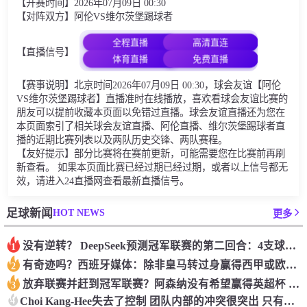
【开赛时间】2026年07月09日 00:30
【对阵双方】阿伦VS维尔茨堡踢球者
全程直播
高清直连
【直播信号】
体育直播
免费直播
【赛事说明】北京时间2026年07月09日 00:30，球会友谊【阿伦
VS维尔茨堡踢球者】直播准时在线播放，喜欢看球会友谊比赛的
朋友可以提前收藏本页面以免错过直播。球会友谊直播还为您在
本页面索引了相关球会友谊直播、阿伦直播、维尔茨堡踢球者直
播的近期比赛列表以及两队历史交锋、两队赛程。
【友好提示】部分比赛将在赛前更新，可能需要您在比赛前再刷
新查看。 如果本页面比赛已经过期已经过期，或者以上信号都无
效，请进入24直播网查看最新直播信号。
HOT NEWS
足球新闻
更多
没有逆转？ DeepSeek预测冠军联赛的第二回合：4支球队在第一回合中获胜 枪手输了
1
有奇迹吗？西班牙媒体：除非皇马转过身赢得西甲或欧洲冠军
2
放弃联赛并赶到冠军联赛？阿森纳没有希望赢得英超杯 赢得欧洲冠军的可能性
3
4
Choi Kang-Hee失去了控制 团队内部的冲突很突出 只有一个人可以从水火中拯救崔孔