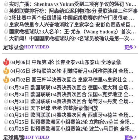
5
实时广播：Shenhua vs Yukun受到三项有争议的惩罚 Yukun将向中国足球联合会提出投诉
6
英超联赛排行榜：阿森纳追逐利物浦9分 曼联连续三件坏事
7
3场比赛中两个低级错误 中国超级联赛的前守门员很老 是时候让位了 最好的继任者出现
8
皇家马德里令人兴奋地消除了皇家学会 安彭负责造成巨大的灾难！
9
国家橄榄球队23人名单：王·尤东（Wang Yudong）首次被选为第11名 塞吉尼奥（Serginho）在名单上
10
大新闻！中国国家橄榄球队的23名球员被确认是第一次进入阵容
HOT VIDEO
足球录像
更多
04月06日 中超第5轮 长春亚泰vs山东泰山 全场录像
1
04月05日 沙特联第26轮 利雅得新月vs利雅得胜利 全场录像
2
04月02日 国王杯半决赛次回合 皇家马德里vs皇家社会 全场录像
3
4
03月24日 欧国联联1/4赛决赛次回合 德国vs意大利 全场录像回放
5
03月24日 欧国联联1/4赛决赛次回合 法国vs克罗地亚 全场录像回放
6
03月24日 欧国联联1/4赛决赛次回合 葡萄牙vs丹麦 全场录像回放
7
03月24日 天下足球-老枪 完整版录像回放
8
03月24日 欧国联联1/4赛决赛次回合 西班牙vs荷兰 全场录像回放
9
03月25日 世预赛欧洲区小组赛第2轮 立陶宛vs芬兰 全场录像回放
10
03月25日 世预赛欧洲区小组赛第2轮 波兰vs马耳他 全场录像回放
HOT VIDEO
足球集锦
更多