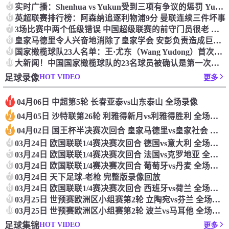
5
实时广播：Shenhua vs Yukun受到三项有争议的惩罚 Yukun将向中国足球联合会提出投诉
6
英超联赛排行榜：阿森纳追逐利物浦9分 曼联连续三件坏事
7
3场比赛中两个低级错误 中国超级联赛的前守门员很老 是时候让位了 最好的继任者出现
8
皇家马德里令人兴奋地消除了皇家学会 安彭负责造成巨大的灾难！
9
国家橄榄球队23人名单：王·尤东（Wang Yudong）首次被选为第11名 塞吉尼奥（Serginho）在名单上
10
大新闻！中国国家橄榄球队的23名球员被确认是第一次进入阵容
HOT VIDEO
足球录像
更多
04月06日 中超第5轮 长春亚泰vs山东泰山 全场录像
1
04月05日 沙特联第26轮 利雅得新月vs利雅得胜利 全场录像
2
04月02日 国王杯半决赛次回合 皇家马德里vs皇家社会 全场录像
3
4
03月24日 欧国联联1/4赛决赛次回合 德国vs意大利 全场录像回放
5
03月24日 欧国联联1/4赛决赛次回合 法国vs克罗地亚 全场录像回放
6
03月24日 欧国联联1/4赛决赛次回合 葡萄牙vs丹麦 全场录像回放
7
03月24日 天下足球-老枪 完整版录像回放
8
03月24日 欧国联联1/4赛决赛次回合 西班牙vs荷兰 全场录像回放
9
03月25日 世预赛欧洲区小组赛第2轮 立陶宛vs芬兰 全场录像回放
10
03月25日 世预赛欧洲区小组赛第2轮 波兰vs马耳他 全场录像回放
HOT VIDEO
足球集锦
更多