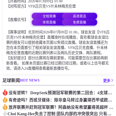
【开赛时间】2026年07月09日 01:00
【对阵双方】VFB吕贝克VS什未林梅克伦堡
全程直播
高清直连
【直播信号】
体育直播
免费直播
【赛事说明】北京时间2026年07月09日 01:00，球会友谊【VFB吕
贝克VS什未林梅克伦堡】直播准时在线播放，喜欢看球会友谊比
赛的朋友可以提前收藏本页面以免错过直播。球会友谊直播还为
您在本页面索引了相关球会友谊直播、VFB吕贝克直播、什未林
梅克伦堡直播的近期比赛列表以及两队历史交锋、两队赛程。
【友好提示】部分比赛将在赛前更新，可能需要您在比赛前再刷
新查看。 如果本页面比赛已经过期已经过期，或者以上信号都无
效，请进入24直播网查看最新直播信号。
HOT NEWS
足球新闻
更多
没有逆转？ DeepSeek预测冠军联赛的第二回合：4支球队在第一回合中获胜 枪手输了
1
有奇迹吗？西班牙媒体：除非皇马转过身赢得西甲或欧洲冠军
2
放弃联赛并赶到冠军联赛？阿森纳没有希望赢得英超杯 赢得欧洲冠军的可能性
3
4
Choi Kang-Hee失去了控制 团队内部的冲突很突出 只有一个人可以从水火中拯救崔孔