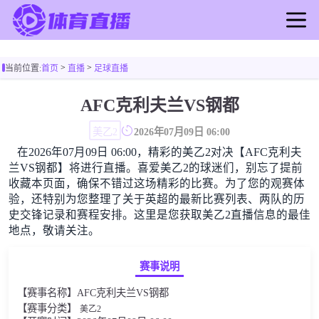
首页
>
>
当前位置:
首页
直播
足球直播
足球直播
篮球直播
AFC克利夫兰VS钢都
足球录像
美乙2
2026年07月09日 06:00
篮球录像
在2026年07月09日 06:00，精彩的美乙2对决【AFC克利夫
足球新闻
兰VS钢都】将进行直播。喜爱美乙2的球迷们，别忘了提前
篮球新闻
收藏本页面，确保不错过这场精彩的比赛。为了您的观赛体
验，还特别为您整理了关于英超的最新比赛列表、两队的历
史交锋记录和赛程安排。这里是您获取美乙2直播信息的最佳
地点，敬请关注。
赛事说明
【赛事名称】AFC克利夫兰VS钢都
【赛事分类】
美乙2