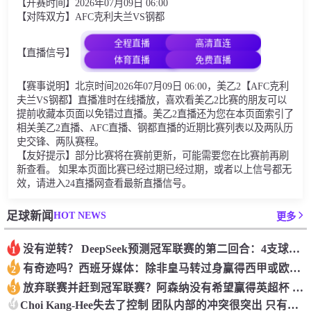
【开赛时间】2026年07月09日 06:00
【对阵双方】AFC克利夫兰VS钢都
全程直播
高清直连
【直播信号】
体育直播
免费直播
【赛事说明】北京时间2026年07月09日 06:00，美乙2【AFC克利
夫兰VS钢都】直播准时在线播放，喜欢看美乙2比赛的朋友可以
提前收藏本页面以免错过直播。美乙2直播还为您在本页面索引了
相关美乙2直播、AFC直播、钢都直播的近期比赛列表以及两队历
史交锋、两队赛程。
【友好提示】部分比赛将在赛前更新，可能需要您在比赛前再刷
新查看。 如果本页面比赛已经过期已经过期，或者以上信号都无
效，请进入24直播网查看最新直播信号。
HOT NEWS
足球新闻
更多
没有逆转？ DeepSeek预测冠军联赛的第二回合：4支球队在第一回合中获胜 枪手输了
1
有奇迹吗？西班牙媒体：除非皇马转过身赢得西甲或欧洲冠军
2
放弃联赛并赶到冠军联赛？阿森纳没有希望赢得英超杯 赢得欧洲冠军的可能性
3
4
Choi Kang-Hee失去了控制 团队内部的冲突很突出 只有一个人可以从水火中拯救崔孔