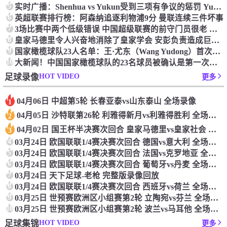
5
实时广播：Shenhua vs Yukun受到三项有争议的惩罚 Yukun将向中国足球联合会提出投诉
6
英超联赛排行榜：阿森纳追逐利物浦9分 曼联连续三件坏事
7
3场比赛中两个低级错误 中国超级联赛的前守门员很老 是时候让位了 最好的继任者出现
8
皇家马德里令人兴奋地消除了皇家学会 安彭负责造成巨大的灾难！
9
国家橄榄球队23人名单：王·尤东（Wang Yudong）首次被选为第11名 塞吉尼奥（Serginho）在名单上
10
大新闻！中国国家橄榄球队的23名球员被确认是第一次进入阵容
HOT VIDEO
足球录像
更多
04月06日 中超第5轮 长春亚泰vs山东泰山 全场录像
1
04月05日 沙特联第26轮 利雅得新月vs利雅得胜利 全场录像
2
04月02日 国王杯半决赛次回合 皇家马德里vs皇家社会 全场录像
3
4
03月24日 欧国联联1/4赛决赛次回合 德国vs意大利 全场录像回放
5
03月24日 欧国联联1/4赛决赛次回合 法国vs克罗地亚 全场录像回放
6
03月24日 欧国联联1/4赛决赛次回合 葡萄牙vs丹麦 全场录像回放
7
03月24日 天下足球-老枪 完整版录像回放
8
03月24日 欧国联联1/4赛决赛次回合 西班牙vs荷兰 全场录像回放
9
03月25日 世预赛欧洲区小组赛第2轮 立陶宛vs芬兰 全场录像回放
10
03月25日 世预赛欧洲区小组赛第2轮 波兰vs马耳他 全场录像回放
HOT VIDEO
足球集锦
更多