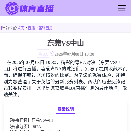
首页
>
>
当前位置:
首页
直播
篮球直播
足球直播
篮球直播
东莞VS中山
足球录像
粤BA
2026年07月08日 19:30
篮球录像
在2026年07月08日 19:30，精彩的粤BA对决【东莞VS中
足球新闻
山】将进行直播。喜爱粤BA的球迷们，别忘了提前收藏本页
篮球新闻
面，确保不错过这场精彩的比赛。为了您的观赛体验，还特
别为您整理了关于英超的最新比赛列表、两队的历史交锋记
录和赛程安排。这里是您获取粤BA直播信息的最佳地点，敬
请关注。
赛事说明
【赛事名称】东莞VS中山
【赛事分类】
粤BA