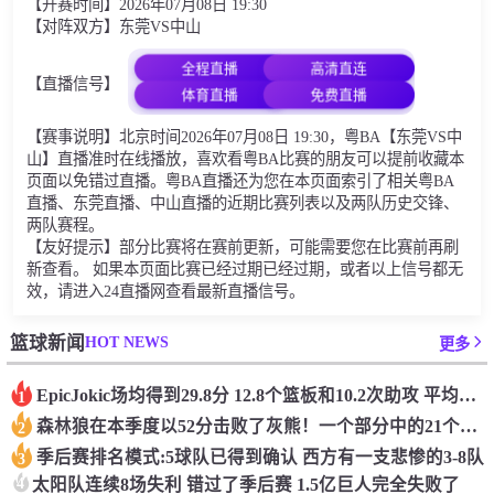
【开赛时间】2026年07月08日 19:30
【对阵双方】东莞VS中山
全程直播
高清直连
【直播信号】
体育直播
免费直播
【赛事说明】北京时间2026年07月08日 19:30，粤BA【东莞VS中
山】直播准时在线播放，喜欢看粤BA比赛的朋友可以提前收藏本
页面以免错过直播。粤BA直播还为您在本页面索引了相关粤BA
直播、东莞直播、中山直播的近期比赛列表以及两队历史交锋、
两队赛程。
【友好提示】部分比赛将在赛前更新，可能需要您在比赛前再刷
新查看。 如果本页面比赛已经过期已经过期，或者以上信号都无
效，请进入24直播网查看最新直播信号。
HOT NEWS
篮球新闻
更多
Epic️Jokic场均得到29.8分 12.8个篮板和10.2次助攻 平均三双很容易吗？
1
森林狼在本季度以52分击败了灰熊！一个部分中的21个中有18个！骑着摇头丸的战士第六 湖船不舒服
2
季后赛排名模式:5球队已得到确认 西方有一支悲惨的3-8队
3
4
太阳队连续8场失利 错过了季后赛 1.5亿巨人完全失败了