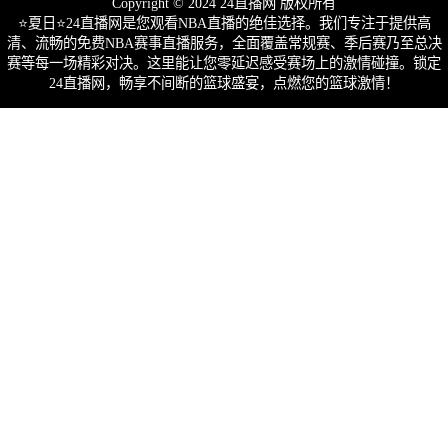
Copyright © 2024 24直播网 版权所有
⭐️夏日⭐24直播网是您观看NBA直播的绝佳选择。我们专注于提供高
清、流畅的免费NBA赛事直播服务，全面覆盖常规赛、季后赛乃至总决
赛等每一场精彩对决。这里能让您零延迟感受赛场上的激情碰撞。锁定
24直播网，畅享不间断的篮球盛宴，点燃您的篮球激情！