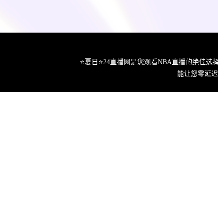
⭐️夏日⭐24直播网是您观看NBA直播的绝
能让您零延迟